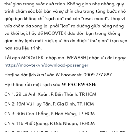
thư giãn trong suốt quá trình. Không gian nhẹ nhàng, quy
trình chăm sóc bài bản và sự chỉn chu trong từng bước nhỏ
giúp bạn không chỉ “sạch da” mà còn “reset mood”. Thay vì
vừa chăm da xong lại phải “lao” ra đường giữa nắng nóng
và khói bụi, hãy để MOOVTEK đưa đón bạn trong không
gian máy lạnh mát rượi, giữ làn da được “thư giãn” trọn vẹn
hơn sau liệu trình.
Tải app MOOVTEK nhập mã [WFWASH] nhận ưu đãi ngay:
https://moovtek.vn/download-passenger
Hotline đặt lịch & tư vấn W Facewash: 0909 777 887
Hệ thống rửa mặt sạch sâu 𝐖 𝐅𝐀𝐂𝐄𝐖𝐀𝐒𝐇:
CN 1: 29 Lê Anh Xuân, P. Bến Thành, TP. HCM
CN 2: 19M Vũ Huy Tấn, P. Gia Định, TP. HCM
CN 3: 306 Cao Thắng, P. Hoà Hưng, TP. HCM
CN 4: 116 Phổ Quang, P. Đức Nhuận, TP.HCM