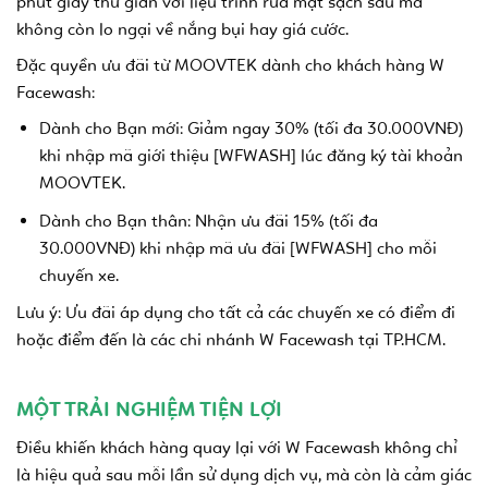
phút giây thư giãn với liệu trình rửa mặt sạch sâu mà
không còn lo ngại về nắng bụi hay giá cước.
Đặc quyền ưu đãi từ MOOVTEK dành cho khách hàng W
Facewash:
Dành cho Bạn mới: Giảm ngay 30% (tối đa 30.000VNĐ)
khi nhập mã giới thiệu [WFWASH] lúc đăng ký tài khoản
MOOVTEK.
Dành cho Bạn thân: Nhận ưu đãi 15% (tối đa
30.000VNĐ) khi nhập mã ưu đãi [WFWASH] cho mỗi
chuyến xe.
Lưu ý: Ưu đãi áp dụng cho tất cả các chuyến xe có điểm đi
hoặc điểm đến là các chi nhánh W Facewash tại TP.HCM.
MỘT TRẢI NGHIỆM TIỆN LỢI
Điều khiến khách hàng quay lại với W Facewash không chỉ
là hiệu quả sau mỗi lần sử dụng dịch vụ, mà còn là cảm giác