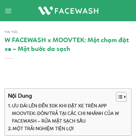
Bỏ
qua
nội
dung
TIN TỨC
W FACEWASH x MOOVTEK: Một chạm đặt
xe – Một bước da sạch
Nội Dung
ƯU ĐÃI LÊN ĐẾN 30K KHI ĐẶT XE TRÊN APP
MOOVTEK: ĐÓN/TRẢ TẠI CÁC CHI NHÁNH CỦA W
FACEWASH – RỬA MẶT SẠCH SÂU
MỘT TRẢI NGHIỆM TIỆN LỢI