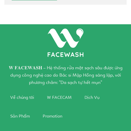
𝐖 𝐅𝐀𝐂𝐄𝐖𝐀𝐒𝐇 – Hệ thống rửa mặt sạch sâu được ứng
dụng công nghệ cao do Bác sĩ Mập Hồng sáng lập, với
phương châm: "Da sạch tự hết mụn"
Về chúng tôi
W FACECAM
Dịch Vụ
Sản Phẩm
Promotion