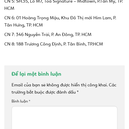
CN 5: SH.35, Lô M7, Toà Signature – Midtown, P.Tân Mỹ, TP.
HCM
CN 6: 01 Hoàng Trọng Mậu, Khu Đô Thị mới Him Lam, P.
Tân Hưng, TP. HCM
CN 7: 346 Nguyễn Trãi, P. An Đông, TP. HCM
CN 8: 188 Trương Công Định, P. Tân Bình, TP.HCM
Để lại một bình luận
Email của bạn sẽ không được hiển thị công khai.
Các
trường bắt buộc được đánh dấu
*
Bình luận
*