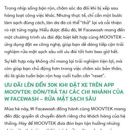
Trong nhịp sống bận rộn, chăm sóc da đôi khi bị xếp sau
hàng loạt công việc khác. Nhưng thực tế, chỉ cần một bước
làm sạch đúng cách, làn da đã có thể “thở” lại và cải thiện
rõ rệt từng ngày. Hiểu được điều đó, W Facewash mang đến
một chương trình ưu đãi đặc biệt kết hợp cùng MOOVTEK –
ứng dụng đặt xe công nghệ, giúp bạn dễ dàng tiếp cận trải
nghiệm rửa mặt sạch sâu với ưu đãi tốt hơn bao giờ hết.
Sự kết hợp này không chỉ mang lại trải nghiệm tiện lợi, mà
còn giúp bạn chủ động hơn trong việc chăm sóc bản thân,
dù là giữa tuần bận rộn hay cuối tuần cần “reset”.
ƯU ĐÃI LÊN ĐẾN 30K KHI ĐẶT XE TRÊN APP
MOOVTEK: ĐÓN/TRẢ TẠI CÁC CHI NHÁNH CỦA
W FACEWASH – RỬA MẶT SẠCH SÂU
Mùa hè này, W Facewash đồng hành cùng MOOVTEK mang
đến đặc quyền di chuyển dành riêng cho khách hàng của hệ
thống. Hãy để MOOVTEK đưa đón bạn tận hưởng những