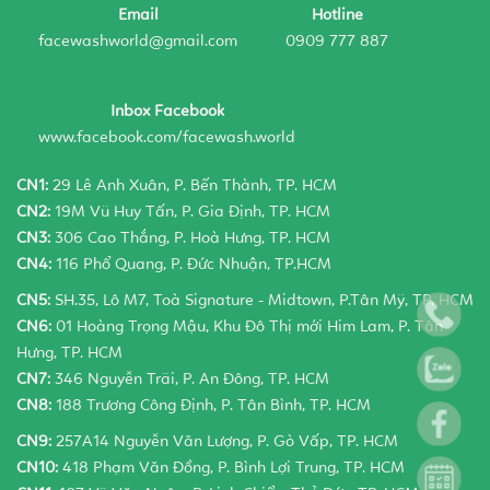
Email
Hotline
facewashworld@gmail.com
0909 777 887
Inbox Facebook
www.facebook.com/facewash.world
CN1:
29 Lê Anh Xuân, P. Bến Thành, TP. HCM
CN2:
19M Vũ Huy Tấn, P. Gia Định, TP. HCM
CN3:
306 Cao Thắng, P. Hoà Hưng, TP. HCM
CN4:
116 Phổ Quang, P. Đức Nhuận, TP.HCM
CN5:
SH.35, Lô M7, Toà Signature - Midtown, P.Tân Mỹ, TP. HCM
CN6:
01 Hoàng Trọng Mậu, Khu Đô Thị mới Him Lam, P. Tân
Hưng, TP. HCM
CN7:
346 Nguyễn Trãi, P. An Đông, TP. HCM
CN8:
188 Trương Công Định, P. Tân Bình, TP. HCM
CN9:
257A14 Nguyễn Văn Lượng, P. Gò Vấp, TP. HCM
CN10:
418 Phạm Văn Đồng, P. Bình Lợi Trung, TP. HCM