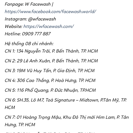
Fanpage: W Facewash |
https://www.facebook.com/facewash.world/
Instagram: @wfacewash
Website:
https://wfacewash.com/
Hotline:
0909 777 887
Hệ thống 08 chi nhánh:
CN 1: 134 Nguyễn Trãi, P. Bến Thành, TP. HCM
CN 2: 29 Lê Anh Xuân, P. Bến Thành, TP. HCM
CN 3: 19M Vũ Huy Tấn, P. Gia Định, TP. HCM
CN 4: 306 Cao Thắng, P. Hoà Hưng, TP. HCM
CN 5: 116 Phổ Quang, P. Đức Nhuận, TP.HCM
CN 6: SH.35, Lô M7, Toà Signature – Midtown, P.Tân Mỹ, TP.
HCM
CN 7: 01 Hoàng Trọng Mậu, Khu Đô Thị mới Him Lam, P. Tân
Hưng, TP. HCM