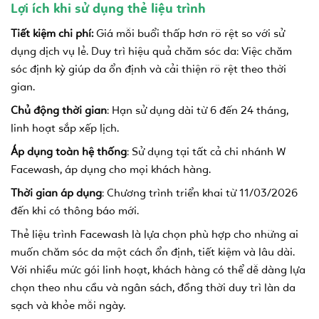
Lợi ích khi sử dụng thẻ liệu trình
Tiết kiệm chi phí:
Giá mỗi buổi thấp hơn rõ rệt so với sử
dụng dịch vụ lẻ.
Duy trì hiệu quả chăm sóc da: Việc chăm
sóc định kỳ giúp da ổn định và cải thiện rõ rệt theo thời
gian.
Chủ động thời gian
: Hạn sử dụng dài từ 6 đến 24 tháng,
linh hoạt sắp xếp lịch.
Áp dụng toàn hệ thống
: Sử dụng tại tất cả chi nhánh W
Facewash, áp dụng cho mọi khách hàng.
Thời gian áp dụng
: Chương trình triển khai từ 11/03/2026
đến khi có thông báo mới.
Thẻ liệu trình Facewash là lựa chọn phù hợp cho những ai
muốn chăm sóc da một cách ổn định, tiết kiệm và lâu dài.
Với nhiều mức gói
linh hoạt, khách hàng có thể dễ dàng lựa
chọn theo nhu cầu và ngân sách, đồng thời duy trì làn da
sạch và khỏe mỗi ngày.