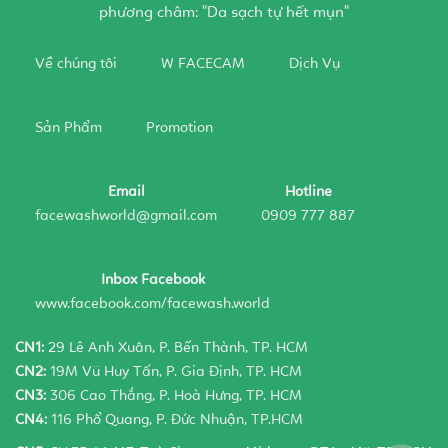
phương châm: "Da sạch tự hết mụn"
Về chúng tôi
W FACECAM
Dịch Vụ
Sản Phẩm
Promotion
Email
Hotline
facewashworld@gmail.com
0909 777 887
Inbox Facebook
www.facebook.com/facewash.world
CN1:
29 Lê Anh Xuân, P. Bến Thành, TP. HCM
CN2:
19M Vũ Huy Tấn, P. Gia Định, TP. HCM
CN3:
306 Cao Thắng, P. Hoà Hưng, TP. HCM
CN4:
116 Phổ Quang, P. Đức Nhuận, TP.HCM