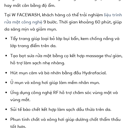
hay mất cân bằng độ ẩm.
Tại W FACEWASH, khách hàng có thể trải nghiệm
liệu trình
rửa mặt công nghệ
9 bước. Thời gian khoảng 60 phút, giúp
da sáng mịn và giảm mụn.
Tẩy trang giúp loại bỏ lớp bụi bẩn, kem chống nắng và
lớp trang điểm trên da.
Tạo bọt sữa rửa mặt bằng cọ kết hợp massage thư giãn,
hỗ trợ làm sạch nhẹ nhàng.
Hút mụn cám và bã nhờn bằng đầu Hydrafacial.
Ủ mụn và xông hơi giúp làm mềm nhân mụn.
Ứng dụng công nghệ RF hỗ trợ chăm sóc vùng mặt và
vùng mắt.
Sủi tế bào chết kết hợp làm sạch dầu thừa trên da.
Phun tinh chất và xông hơi giúp dưỡng chất thẩm thấu
tốt hơn.