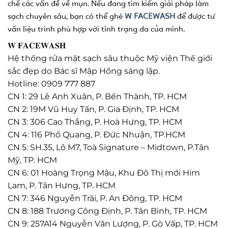
chế các vấn đề về mụn. Nếu đang tìm kiếm giải pháp làm
sạch chuyên sâu, bạn có thể ghé
W FACEWASH
để được tư
vấn liệu trình phù hợp với tình trạng da của mình.
𝐖 𝐅𝐀𝐂𝐄𝐖𝐀𝐒𝐇
Hệ thống rửa mặt sạch sâu thuộc Mỹ viện Thế giới
sắc đẹp do Bác sĩ Mập Hồng sáng lập.
Hotline: 0909 777 887
CN 1: 29 Lê Anh Xuân, P. Bến Thành, TP. HCM
CN 2: 19M Vũ Huy Tấn, P. Gia Định, TP. HCM
CN 3: 306 Cao Thắng, P. Hoà Hưng, TP. HCM
CN 4: 116 Phổ Quang, P. Đức Nhuận, TP.HCM
CN 5: SH.35, Lô M7, Toà Signature – Midtown, P.Tân
Mỹ, TP. HCM
CN 6: 01 Hoàng Trọng Mậu, Khu Đô Thị mới Him
Lam, P. Tân Hưng, TP. HCM
CN 7: 346 Nguyễn Trãi, P. An Đông, TP. HCM
CN 8: 188 Trương Công Định, P. Tân Bình, TP. HCM
CN 9: 257A14 Nguyễn Văn Lượng, P. Gò Vấp, TP. HCM