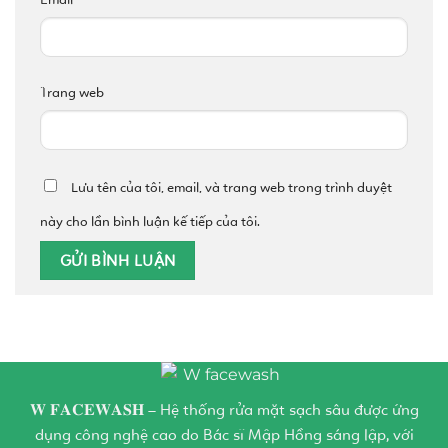
Trang web
Lưu tên của tôi, email, và trang web trong trình duyệt
này cho lần bình luận kế tiếp của tôi.
𝐖 𝐅𝐀𝐂𝐄𝐖𝐀𝐒𝐇 – Hệ thống rửa mặt sạch sâu được ứng
dụng công nghệ cao do Bác sĩ Mập Hồng sáng lập, với