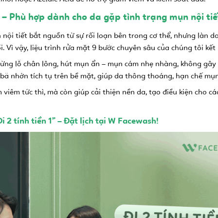
h – Phù hợp dành cho da gặp tình trạng mụn nội tiế
nội tiết bắt nguồn từ sự rối loạn bên trong cơ thể, nhưng làn 
i. Vì vậy, liệu trình rửa mặt 9 bước chuyên sâu của chúng tôi kết
từng lỗ chân lông, hút mụn ẩn – mụn cám nhẹ nhàng, không gây
 bã nhờn tích tụ trên bề mặt, giúp da thông thoáng, hạn chế mụn
viêm tức thì, mà còn giúp cải thiện nền da, tạo điều kiện cho cá
 2 tính tiền 1” – Đặt lịch tại W Facewash!