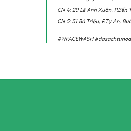
CN 4: 29 Lê Anh Xuân, P.Bến 
CN 5: 51 Bà Triệu, P.Tự An, B
#WFACEWASH #dasachtunod