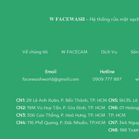
𝐖 𝐅𝐀𝐂𝐄𝐖𝐀𝐒𝐇 – Hệ thống rửa mặt 
Về chúng tôi
W FACECAM
Dịch Vụ
Sản
Email
Hotline
facewashworld@gmail.com
0909 777 887
w
CN1:
29 Lê Anh Xuân, P. Bến Thành, TP. HCM
CN5:
SH.35, Lô
CN2:
19M Vũ Huy Tấn, P. Gia Định, TP. HCM
CN6:
01 Hoàng 
CN3:
306 Cao Thắng, P. Hoà Hưng, TP. HCM
TP. HCM
CN4:
116 Phổ Quang, P. Đức Nhuận, TP.HCM
CN7:
346 Nguyễ
CN8:
188 Trươn