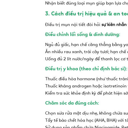
Nhận biết đúng loại mụn giúp bạn lựa c
3. Cách điều trị hiệu quả & an to
Điều trị mụn nội tiết đòi hỏi
sự kiên nhẫn
Điều chỉnh lối sống & dinh dưỡng:
Ngủ đủ giấc, hạn chế căng thẳng bằng yog
Ăn nhiều rau xanh, trái cây tươi; hạn chế
Uống đủ 2 lít nước/ngày để thanh lọc cơ t
Điều trị y khoa (theo chỉ định bác sĩ):
Thuốc điều hòa hormone (như thuốc tránh
Thuốc kháng androgen hoặc isotretinoin v
Kiểm tra sức khỏe định kỳ để phát hiện sớ
Chăm sóc da đúng cách:
Chọn sữa rửa mặt dịu nhẹ, không chứa su
Tẩy tế bào chết hóa học (AHA, BHA) với tầ
Sử dụng sản phẩm chứa Niacinamide, Reti