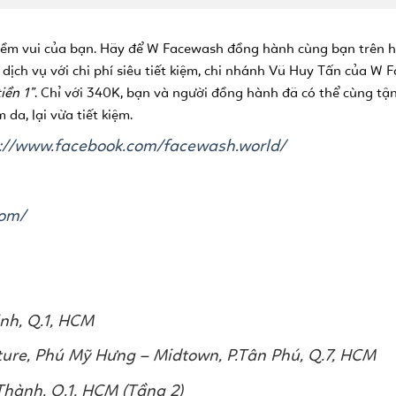
 niềm vui của bạn. Hãy để W Facewash đồng hành cùng bạn trên hà
m dịch vụ với chi phí siêu tiết kiệm, chi nhánh Vũ Huy Tấn của
tiền 1”
. Chỉ với 340K, bạn và người đồng hành đã có thể cùng tận
da, lại vừa tiết kiệm.
://www.facebook.com/facewash.world/
com/
ịnh, Q.1, HCM
ature, Phú Mỹ Hưng – Midtown, P.Tân Phú, Q.7, HCM
Thành, Q.1, HCM (Tầng 2)