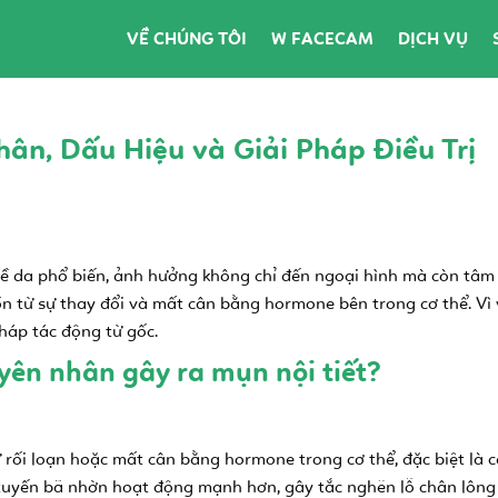
VỀ CHÚNG TÔI
W FACECAM
DỊCH VỤ
ân, Dấu Hiệu và Giải Pháp Điều Trị
ề da phổ biến, ảnh hưởng không chỉ đến ngoại hình mà còn tâm lý
 từ sự thay đổi và mất cân bằng hormone bên trong cơ thể. Vì vậ
háp tác động từ gốc.
uyên nhân gây ra mụn nội tiết?
ự rối loạn hoặc mất cân bằng hormone trong cơ thể, đặc biệt là
h tuyến bã nhờn hoạt động mạnh hơn, gây tắc nghẽn lỗ chân lông