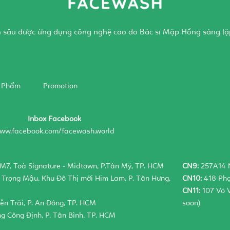
sạch sâu được ứng dụng công nghệ cao do Bác sĩ Mập Hồng sáng lậ
 Phẩm
Promotion
Inbox Facebook
ww.facebook.com/facewash.world
 M7, Toà Signature - Midtown, P.Tân Mỹ, TP. HCM
CN9:
257A14 N
Trọng Mậu, Khu Đô Thị mới Him Lam, P. Tân Hưng,
CN10:
418 Phạ
CN11:
107 Võ V
n Trãi, P. An Đông, TP. HCM
soon)
g Công Định, P. Tân Bình, TP. HCM