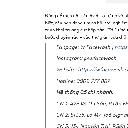
Đừng để mụn nội tiết lấy đi sự tự tin và
biệt, nếu bạn đang tìm cơ hội trải nghiệ
trình khai trương cực hấp dẫn:
“Đi 2 tính 
bước chuyên sâu – vừa thư giãn, vừa chăm 
Fanpage: W Facewash |
https
Instagram: @wfacewash
Website:
https://wfacewash.
Hotline: 0909 777 887
Hệ thống 05 chi nhánh:
CN 1: 42E Võ Thị Sáu, P.Tân Đ
CN 2: SH.35, Lô M7, Toà Sign
CN 3: 134 Nguyễn Trãi, P.Bến 