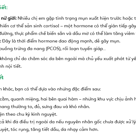
ết:
nữ giới:
Nhiều chị em gặp tình trạng mụn xuất hiện trước hoặc t
khiến cơ thể sản sinh cortisol – một hormone có thể gián tiếp gâ
ường, thực phẩm chế biến sẵn và dầu mỡ có thể làm tăng viêm v
:
Đây là thời điểm hormone dao động mạnh, dễ gây mụn.
uồng trứng đa nang (PCOS), rối loạn tuyến giáp…
không chỉ do chăm sóc da bên ngoài mà chủ yếu xuất phát từ yếu t
h nội tiết.
ết
ụn khác, bạn có thể dựa vào những đặc điểm sau:
cằm, quanh miệng, hai bên quai hàm – những khu vực chịu ảnh h
ang thường to, đỏ, sưng đau và khó nhân.
ện theo chu kỳ kinh nguyệt.
ả khi đã điều trị ngoài da nếu nguyên nhân gốc chưa được xử lý
yệt, tóc rụng, tăng tiết dầu, da nhạy cảm hơn.