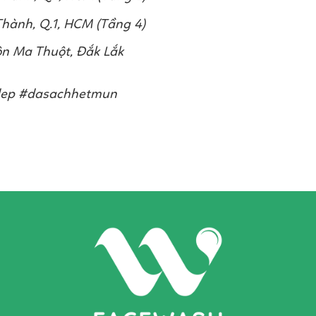
Thành, Q.1, HCM (Tầng 4)
uôn Ma Thuột, Đắk Lắk
ep #dasachhetmun