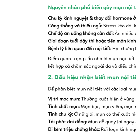
Nguyên nhân phổ biến gây mụn nội ti
Chu kỳ kinh nguyệt & thay đổi hormone ở 
Căng thẳng và thiếu ngủ:
Stress kéo dài 
Chế độ ăn uống không cân đối:
Ăn nhiều đ
Giai đoạn tuổi dậy thì hoặc tiền mãn kinh
Bệnh lý liên quan đến nội tiết:
Hội chứng b
Điểm quan trọng cần nhớ là mụn nội tiết 
kết hợp cả chăm sóc ngoài da và điều chỉn
2. Dấu hiệu nhận biết mụn nội ti
Để phân biệt mụn nội tiết với các loại m
Vị trí mọc mụn:
Thường xuất hiện ở vùng 
Tính chất mụn:
Mụn bọc, mụn viêm, mụn n
Tính chu kỳ:
Ở nữ giới, mụn có thể xuất hi
Tái phát dai dẳng:
Mụn dễ quay lại ngay c
Đi kèm triệu chứng khác:
Rối loạn kinh ngu