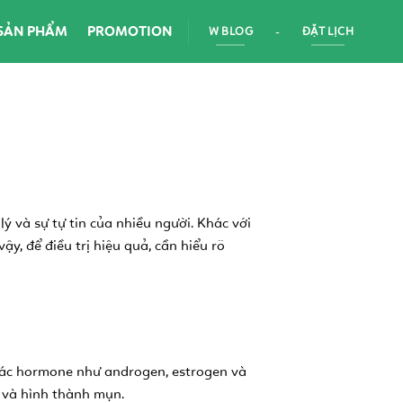
SẢN PHẨM
PROMOTION
W BLOG
-
ĐẶT LỊCH
 và sự tự tin của nhiều người. Khác với
y, để điều trị hiệu quả, cần hiểu rõ
 các hormone như androgen, estrogen và
 và hình thành mụn.