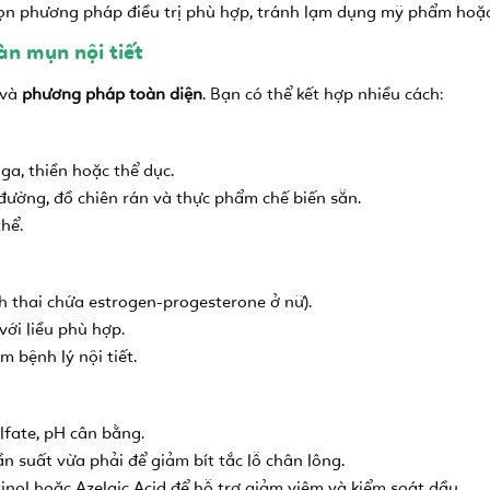
họn phương pháp điều trị phù hợp, tránh lạm dụng mỹ phẩm hoặc
àn mụn nội tiết
và
phương pháp toàn diện
. Bạn có thể kết hợp nhiều cách:
a, thiền hoặc thể dục.
 đường, đồ chiên rán và thực phẩm chế biến sẵn.
hể.
 thai chứa estrogen-progesterone ở nữ).
ới liều phù hợp.
m bệnh lý nội tiết.
lfate, pH cân bằng.
n suất vừa phải để giảm bít tắc lỗ chân lông.
nol hoặc Azelaic Acid để hỗ trợ giảm viêm và kiểm soát dầu.